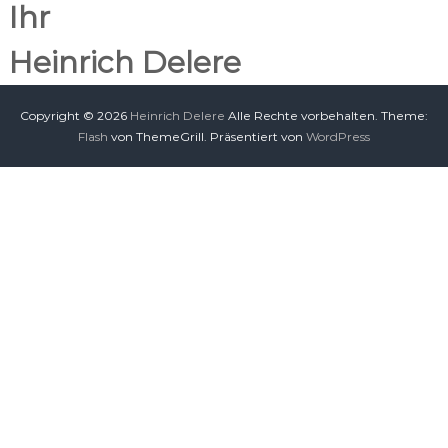
Ihr
Heinrich Delere
Copyright © 2026
Heinrich Delere
Alle Rechte vorbehalten. Theme:
Flash
von ThemeGrill. Präsentiert von
WordPress