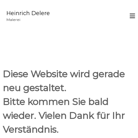
Z
u
Heinrich Delere
m
Malerei
I
n
h
a
l
t
s
p
Diese Website wird gerade
r
i
neu gestaltet.
n
g
Bitte kommen Sie bald
e
n
wieder. Vielen Dank für Ihr
Verständnis.